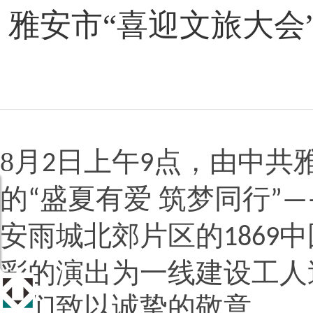
雅安市“喜迎文旅大会
8
月
日上午
点，由中共
2
9
的
盛夏有爱 筑梦同行
“
”—
安雨城北郊片区的
中
1869
彩的演出为一线建设工人
他们致以诚挚的敬意。