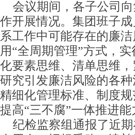
会议期间，
各子公司向
作开展情况。集团班子成
系工作中可能存在的廉洁
用“全周期管理”方式，
化要素思维、清单思维，
研究引发廉洁风险的各种
精细化管理标准、制度规
提高“三不腐”一体推进
纪检监察组通报了近期