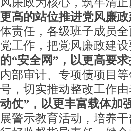
风廉政为核心，筑牢清正
更高的站位推进党风廉政
体责任，各级班子成员全
党工作，把党风廉政建设
的
“安全网”，以更高要
内部审计、专项债项目等
号，切实推动整改工作由
动仗”，以更丰富载体加
展警示教育活动，培养干